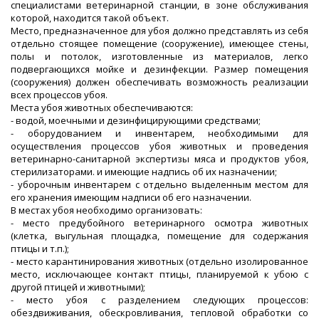
специалистами ветеринарной станции, в зоне обслуживания
которой, находится такой объект.
Место, предназначенное для убоя должно представлять из себя
отдельно стоящее помещение (сооружение), имеющее стены,
полы и потолок, изготовленные из материалов, легко
подвергающихся мойке и дезинфекции. Размер помещения
(сооружения) должен обеспечивать возможность реализации
всех процессов убоя.
Места убоя животных обеспечиваются:
- водой, моечными и дезинфицирующими средствами;
- оборудованием и инвентарем, необходимыми для
осуществления процессов убоя животных и проведения
ветеринарно-санитарной экспертизы мяса и продуктов убоя,
стерилизаторами. и имеющие надпись об их назначении;
- уборочным инвентарем с отдельно выделенным местом для
его хранения имеющим надписи об его назначении.
В местах убоя необходимо организовать:
- место предубойного ветеринарного осмотра животных
(клетка, выгульная площадка, помещение для содержания
птицы и т.п.);
- место карантинирования животных (отдельно изолированное
место, исключающее контакт птицы, планируемой к убою с
другой птицей и животными);
- место убоя с разделением следующих процессов:
обездвиживания, обескровливания, тепловой обработки со