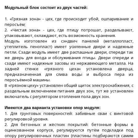
Модульный блок состоит из двух частей:
1. «Грязная зона» - цех, где происходит убой, ошпаривание и
перосъём;
2. «Чистая зона» - цех, где птицу потрошат, разделывают,
упаковывают, охлаждают, есть возможность хранения.
Модуль изготовлен из сэндвич панелей (металлопласт,
утеплитель пенопласт) имеет усиленные двери и надежные
петли. Сзади модуль имеет две распашные двери, спереди так
же дверь для входа и обслуживания птицы. Двери спереди и
сзади имеют надежные засовы из нержавеющего металла. На
задней стенке «грязного цеха» установлена дверца,
предназначенная для слива воды и выброса пера из
перосъёмной машины.
В «грязном цеху» установлен общий щиток электроснабжения, с
раздельным включением питания двух зон, тут же установлен
включатель с регулятором отопления пола двух зон.
Имеются два варианта установки опор модуля:
1. Для грунтовых поверхностей: забивные сваи с винтовой
регулировкой уровня.
2. Для бетонных и жёстких покрытий: бетонные формы в
оцинкованном корпусе, регулируются путём подкладки под
опору регулировочных пластин (пластины подбираются самим