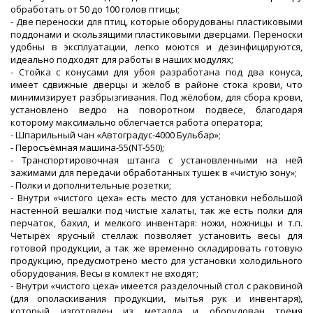
обработать от 50 до 100 голов птицы;
- Две переноски для птиц, которые оборудованы пластиковыми
поддонами и скользящими пластиковыми дверцами. Переноски
удобны в эксплуатации, легко моются и дезинфицируются,
идеально подходят для работы в наших модулях;
- Стойка с конусами для убоя разработана под два конуса,
имеет сдвижные дверцы и жёлоб в районе стока крови, что
минимизирует разбрызгивания. Под жёлобом, для сбора крови,
установлено ведро на поворотном подвесе, благодаря
которому максимально облегчается работа оператора;
- Шпарильный чан «Автоградус-4000 Бульбар»;
- Перосъёмная машина-55(NT-550);
- Транспортировочная штанга с установленными на ней
зажимами для передачи обработанных тушек в «чистую зону»;
- Полки и дополнительные розетки;
- Внутри «чистого цеха» есть место для установки небольшой
настенной вешалки под чистые халаты, так же есть полки для
перчаток, бахил, и мелкого инвентаря: ножи, ножницы и т.п.
Четырёх ярусный стеллаж позволяет установить весы для
готовой продукции, а так же временно складировать готовую
продукцию, предусмотрено место для установки холодильного
оборудования. Весы в комлект не входят;
- Внутри «чистого цеха» имеется разделочный стол с раковиной
(для ополаскивания продукции, мытья рук и инвентаря),
который изготовлен из металла и оборудован тремя