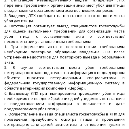
2. Ветстанция незамедлительно выдает владельцу ЛПХ
перечень требований к организации иных мест убоя для птицы
в виде памятки с разъяснением всех возникших вопросов.
3. Владелец ЛПХ сообщает на ветстанцию о готовности места
убоя для птицы.
4. Ветстанция организует выезд специалистов госветслужбы
для оценки выполнения требований для организации места
убоя птицы с составлением акта о соответствии/
несоответствии установленным требованиям.
1. При оформлении акта о несоответствии требованиям
необходимо повторное обращение владельца ЛПХ после
устранения недостатков для повторного выезда и оформления
акта.
5. В случае соответствия места убоя требованиям
ветеринарного законодательства информация о поднадзорном
объекте вносится ветеринарными специалистами в
федеральную государственную информационную систему в
области ветеринарии компонент «Цербер».
6. Владельцу ЛПХ при планировании проведения убоя птицы
необходимо не позднее 2 рабочих дней уведомить ветстанцию
с предоставлением информации о количестве и дате
предполагаемого убоя птицы.
7. Осуществление выезда специалиста госветслужбы в ЛПХ для
проведения предубойного осмотра птицы и проведения
ветеринарно-санитарной экспертизы в отношении тушки и