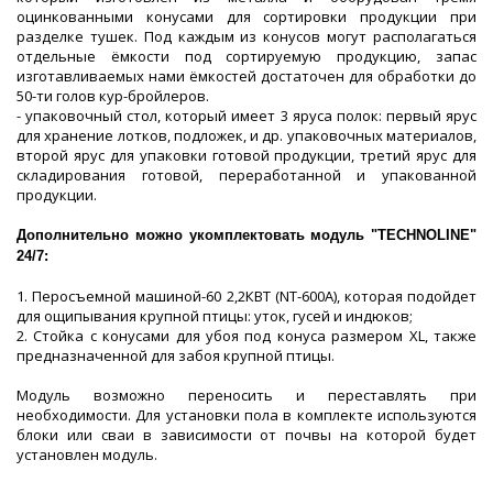
оцинкованными конусами для сортировки продукции при
разделке тушек. Под каждым из конусов могут располагаться
отдельные ёмкости под сортируемую продукцию, запас
изготавливаемых нами ёмкостей достаточен для обработки до
50-ти голов кур-бройлеров.
- упаковочный стол, который имеет 3 яруса полок: первый ярус
для хранение лотков, подложек, и др. упаковочных материалов,
второй ярус для упаковки готовой продукции, третий ярус для
складирования готовой, переработанной и упакованной
продукции.
Дополнительно можно укомплектовать модуль "TECHNOLINE"
24/7:
1. Перосъемной машиной-60 2,2КВТ (NT-600A), которая подойдет
для ощипывания крупной птицы: уток, гусей и индюков;
2. Стойка с конусами для убоя под конуса размером XL, также
предназначенной для забоя крупной птицы.
Модуль возможно переносить и переставлять при
необходимости. Для установки пола в комплекте используются
блоки или сваи в зависимости от почвы на которой будет
установлен модуль.