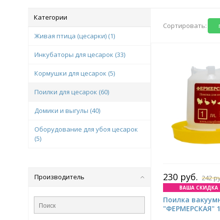
Категории
Сортировать:
Живая птица (цесарки)
(1)
Инкубаторы для цесарок
(33)
Кормушки для цесарок
(5)
Поилки для цесарок
(60)
Домики и выгулы
(40)
Оборудование для убоя цесарок
(5)
230 руб.
Производитель
242 р
ВАША СКИДКА 1
Поилка вакуум
"ФЕРМЕРСКАЯ" 1