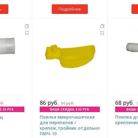
ь
Подробнее
86 руб.
68 руб.
уб.
91 руб.
.25 РУБ.
ВАША СКИДКА 4.55 РУБ.
ВАША С
иц
Поилка микрочашечная
Поилка дл
для перепелов /
крепление
крепеж,тройник отдельно
ПМЧ-10