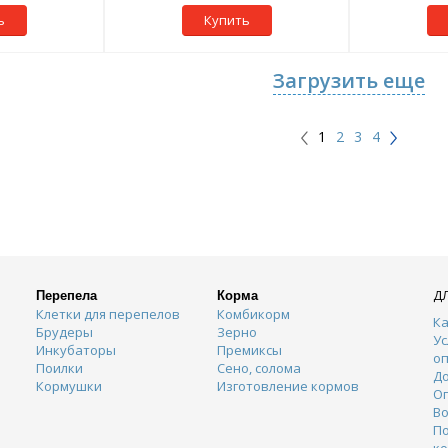
ь
Купить
Загрузить еще
1
2
3
4
Д
Перепела
Корма
Клетки для перепелов
Комбикорм
Ка
Брудеры
Зерно
Ус
Инкубаторы
Премиксы
о
Поилки
Сено, солома
Д
Кормушки
Изготовление кормов
О
Во
П