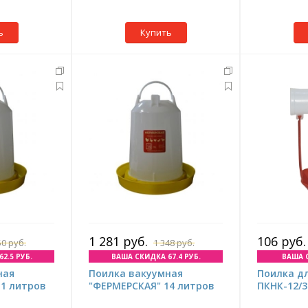
ь
Купить
1 281 руб.
106 руб.
50 руб.
1 348 руб.
2.5 РУБ.
ВАША СКИДКА 67.4 РУБ.
ВАША С
ная
Поилка вакуумная
Поилка д
11 литров
"ФЕРМЕРСКАЯ" 14 литров
ПКНК-12/3