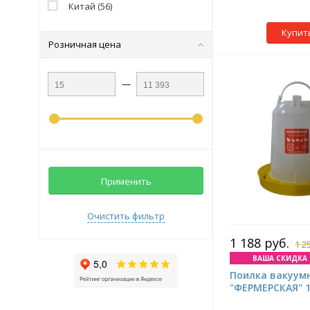
Китай
(
56
)
Купит
Розничная цена
—
Применить
Очистить фильтр
1 188 руб.
1 2
ВАША СКИДКА 6
Поилка вакуум
"ФЕРМЕРСКАЯ" 