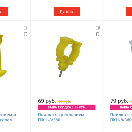
ь
Купить
69 руб.
79 руб.
73 руб.
ВАША СКИДКА 3.65 РУБ.
ВАША С
ением и
Поилка с креплением
Поилка с
телем
ПЖН-8/360
ПКН-8/360