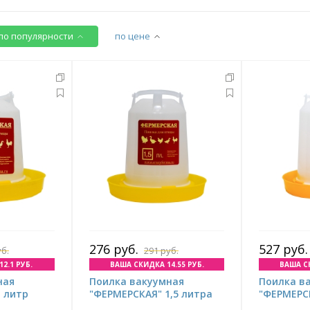
по популярности
по цене
276 руб.
527 руб.
уб.
291 руб.
2.1 РУБ.
ВАША СКИДКА 14.55 РУБ.
ВАША СК
ная
Поилка вакуумная
Поилка в
 литр
"ФЕРМЕРСКАЯ" 1,5 литра
"ФЕРМЕРС