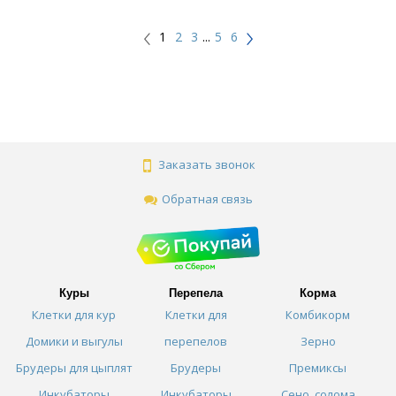
1
2
3
...
5
6
Заказать звонок
Обратная связь
Куры
Перепела
Корма
Клетки для кур
Клетки для
Комбикорм
Домики и выгулы
перепелов
Зерно
Брудеры для цыплят
Брудеры
Премиксы
Инкубаторы
Инкубаторы
Сено, солома