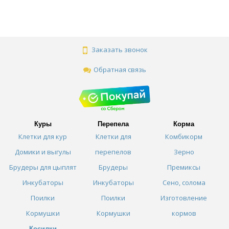
Заказать звонок
Обратная связь
Куры
Перепела
Корма
Клетки для кур
Клетки для
Комбикорм
Домики и выгулы
перепелов
Зерно
Брудеры для цыплят
Брудеры
Премиксы
Инкубаторы
Инкубаторы
Сено, солома
Поилки
Поилки
Изготовление
Кормушки
Кормушки
кормов
Косилки