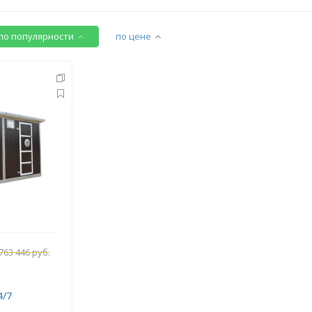
по популярности
по цене
763 446 руб.
4/7