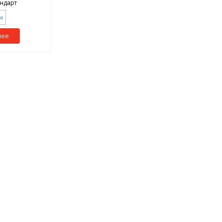
ндарт
м
нее