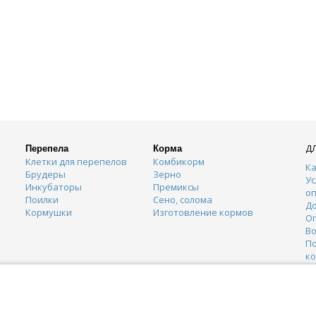
Д
Перепела
Корма
Клетки для перепелов
Комбикорм
Ка
Брудеры
Зерно
Ус
Инкубаторы
Премиксы
о
Поилки
Сено, солома
Д
Кормушки
Изготовление кормов
О
Во
П
к
К
Г
О