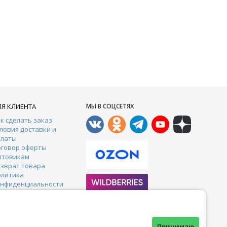
ЛЯ КЛИЕНТА
МЫ В СОЦСЕТЯХ
к сделать заказ
ловия доставки и
платы
оговор оферты
птовикам
зврат товара
олитика
онфиденциальности
онтакты
арантии
тзывы
Почта:
crazy-ferma@yandex.ru
Принимаю