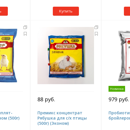
ь
Купить
Новинка
88 руб.
979 руб.
ыплят-
Премикс концентрат
Пробиоти
ом (500г)
Рябушка для с/х птицы
бройлеров
(500г) (Эконом)