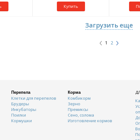
ь
Купить
П
Загрузить еще
1
2
Д
Перепела
Корма
Клетки для перепелов
Комбикорм
Ка
Брудеры
Зерно
Ус
Инкубаторы
Премиксы
о
Поилки
Сено, солома
Д
Кормушки
Изготовление кормов
О
Во
П