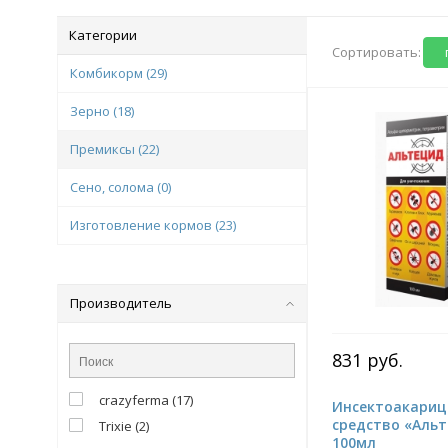
Категории
Сортировать:
Комбикорм
(29)
Зерно
(18)
Премиксы
(22)
Сено, солома
(0)
Изготовление кормов
(23)
Производитель
831 руб.
crazyferma
(
17
)
Инсектоакариц
средство «Аль
Trixie
(
2
)
100мл