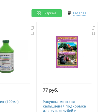
Витрина
Галерея
77 руб.
к (100мл)
Ракушка морская
кальциевая подкормка
для кур, голубей и