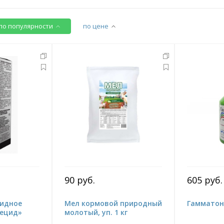
по популярности
по цене
90 руб.
605 руб.
идное
Мел кормовой природный
Гамматони
тецид»
молотый, уп. 1 кг