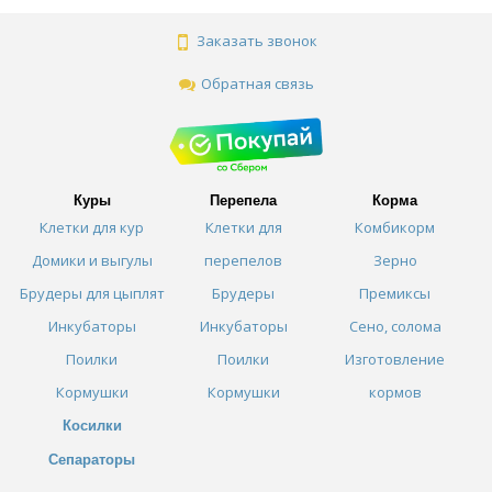
Заказать звонок
Обратная связь
Куры
Перепела
Корма
Клетки для кур
Клетки для
Комбикорм
Домики и выгулы
перепелов
Зерно
Брудеры для цыплят
Брудеры
Премиксы
Инкубаторы
Инкубаторы
Сено, солома
Поилки
Поилки
Изготовление
Кормушки
Кормушки
кормов
Косилки
Сепараторы