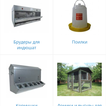
Брудеры для
Поилки
индюшат
Кормушки
Домики и выгулы для