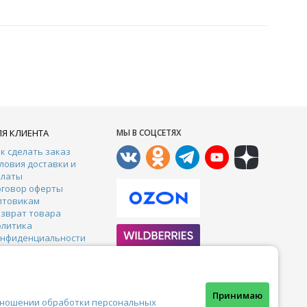
ЛЯ КЛИЕНТА
МЫ В СОЦСЕТЯХ
к сделать заказ
ловия доставки и
платы
оговор оферты
птовикам
зврат товара
олитика
онфиденциальности
онтакты
арантии
тзывы
Почта:
crazy-ferma@yandex.ru
Принимаю
тношении обработки персональных