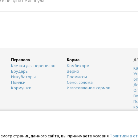
 и не одна не лопнула
Д
Перепела
Корма
Клетки для перепелов
Комбикорм
Ка
Брудеры
Зерно
Ус
Инкубаторы
Премиксы
о
Поилки
Сено, солома
Д
Кормушки
Изготовление кормов
О
Во
П
к
К
Г
О
осмотр страниц данного сайта, вы принимаете условия
Политики в о