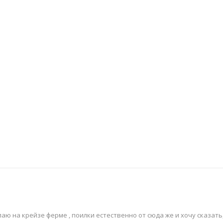
паю на крейзе ферме , поилки естественно от сюда же и хочу сказат