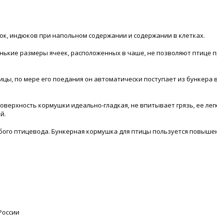
уток, индюков при напольном содержании и содержании в клетках.
нькие размеры ячеек, расположенных в чаше, не позволяют птице п
ицы, по мере его поедания он автоматически поступает из бункера 
верхность кормушки идеально-гладкая, не впитывает грязь, ее лег
й.
бого птицевода. Бункерная кормушка для птицы пользуется повыше
России