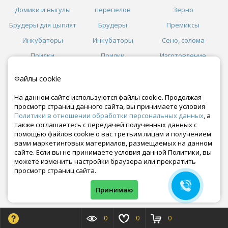
Домики и выгулы
перепелов
Зерно
Брудеры для цыплят
Брудеры
Премиксы
Инкубаторы
Инкубаторы
Сено, солома
Поилки
Поилки
Изготовление
Кормушки
Кормушки
кормов
Файлы cookie
Косилки
На данном сайте используются файлы cookie. Продолжая
Сепараторы
просмотр страниц данного сайта, вы принимаете условия
Политики в отношении обработки персональных данных
, а
также соглашаетесь с передачей полученных данных с
Как сделать заказ
помощью файлов cookie о вас третьим лицам и получением
Условия доставки и оплаты
вами маркетинговых материалов, размещаемых на данном
Договор оферты
сайте. Если вы не принимаете условия данной Политики, вы
Оптовикам
можете изменить настройки браузера или прекратить
Возврат товара
просмотр страниц сайта.
Политика конфиденциальности
Контакты
Гарантии
Принимаю
Отзывы
МЫ В СОЦСЕТЯХ
0
0
0