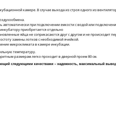
нкубационной камере. В случае выхода из строя одного из вентилят
воздухообмена.
ть автоматически при подключении емкости с водой или подключен
 инкубатору приобретается отдельно
новленные яйца не соприкасаются друг с другом и не происходит пе
 простоту замены лотков с необходимой ячейкой.
ение микроклимата в камере инкубации.
абильную температуру.
ритным размерам легко проходит в дверной проем 80 см.
дающий следующими качествами – надежность, максимальный вывод