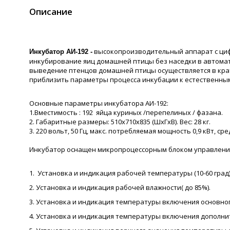
Описание
высокопроизводительный аппарат с циф
Инкубатор АИ-192 -
инкубирование яиц домашней птицы без наседки в автома
выведение птенцов домашней птицы осуществляется в крат
приблизить параметры процесса инкубации к естественн
Основные параметры инкубатора АИ-192:
1.Вместимость : 192 яйца куриных /перепелиных / фазана.
2. Габаритные размеры: 510х710х835 (ШхГхВ). Вес: 28 кг.
3. 220 вольт, 50 Гц, макс. потребляемая мощность 0,9 кВт, 
Инкубатор оснащен микропроцессорным блоком управлени
1. Установка и индикация рабочей температуры (10-60 град)
2. Установка и индикация рабочей влажности( до 85%).
3. Установка и индикация температуры включения основног
4. Установка и индикация температуры включения дополни