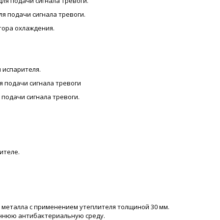
ля подачи сигнала тревоги.
я подачи сигнала тревоги.
тора охлаждения.
 испарителя.
ля подачи сигнала тревоги
 подачи сигнала тревоги.
ителе.
о металла с применением утеплителя толщиной 30 мм.
реннюю антибактериальную среду.