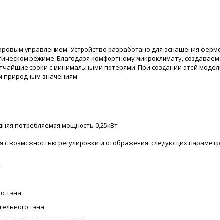
ровым управлением. Устройство разработано для оснащения фермер
тическом режиме. Благодаря комфортному микроклимату, создаваем
чайшие сроки с минимальными потерями. При создании этой модели
ым природным значениям.
средняя потребляемая мощность 0,25кВт
я с возможностью регулировки и отображения следующих параметр
.
о тэна.
тельного тэна.