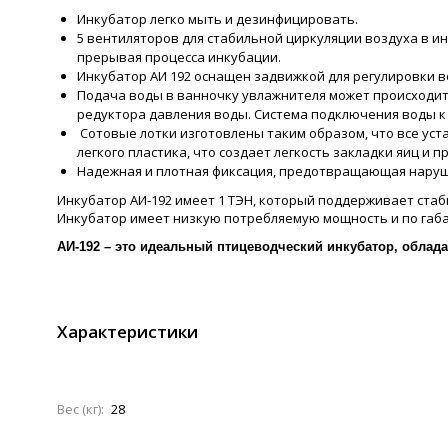
Инкубатор легко мыть и дезинфицировать.
5 вентиляторов для стабильной циркуляции воздуха в и
прерывая процесса инкубации.
Инкубатор АИ 192 оснащен задвижкой для регулировки 
Подача воды в ванночку увлажнителя может происходи
редуктора давления воды. Система подключения воды к
Сотовые лотки изготовлены таким образом, что все уста
легкого пластика, что создает легкость закладки яиц и
Надежная и плотная фиксация, предотвращающая наруш
Инкубатор АИ-192 имеет 1 ТЭН, который поддерживает ст
Инкубатор имеет низкую потребляемую мощность и по габа
АИ-192 – это идеальный птицеводческий инкубатор, обла
Характеристики
Вес (кг):
28