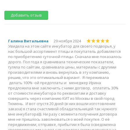
Добавить отзыв
Галина Витальевна
29 ноября 2024
Увидела на этом сайте инкубатор для своего подворья, у
нас большой ассортимент птицы и покупатель добавляется
по приобретению суточной птицы. Сначала мне показалось
дорого. Пол года я сравнивала технические показатели,
гуляла по сайтам, сравнивала цены, материалы с другими
производителями и вновь вернулась в эту компанию,
решив, что это оптимальный вариант. Я переживала
делать 100% -ой предоплаты и менеджер Ирина
предложила мне заключить с ними договор, оплатить 30%
от стоимости инкубатора по реквизитам и доставку
совершить через компанию КИТ из Москвы в свой город
Тюмень. И вот спустя 20 дней (в них вошли изготовление
заказа) я стала счастливой обладательницей так нужного
мне инкубатора))). Ни разу с момента получения договора
мне не пришлось заволноваться о моей покупке. О её
передвижении, отправке, прибытии я была осведомлена
своевременными на вот сап и видела схему маршрута на