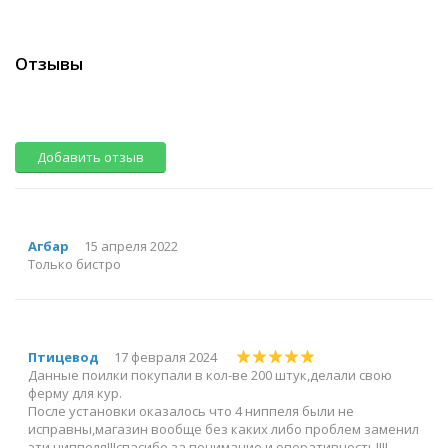
Отзывы
Добавить отзыв
Агбар
15 апреля 2022
Только бистро
Птицевод
17 февраля 2024
Данные поилки покупали в кол-ве 200 штук,делали свою
ферму для кур.
После установки оказалось что 4 ниппеля были не
исправны,магазин вообще без каких либо проблем заменил
эти ниппеля!!!спасибо за понимание и оперативность!!!!