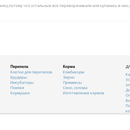
илку,потому что остальные все переворачивали или купались в них,
Д
Перепела
Корма
Клетки для перепелов
Комбикорм
Ка
Брудеры
Зерно
Ус
Инкубаторы
Премиксы
о
Поилки
Сено, солома
Д
Кормушки
Изготовление кормов
О
Во
П
к
К
Г
О