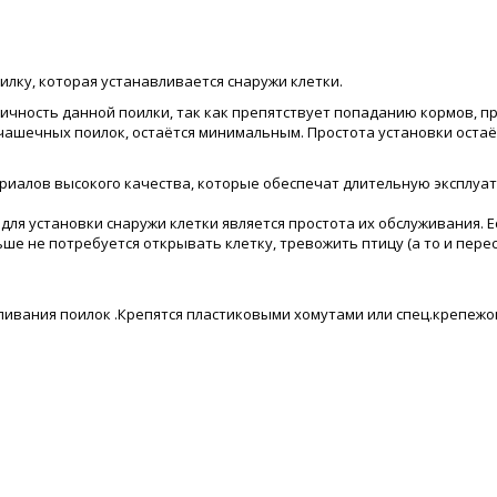
лку, которая устанавливается снаружи клетки.
ичность данной поилки, так как препятствует попаданию кормов, пр
 чашечных поилок, остаётся минимальным. Простота установки оста
риалов высокого качества, которые обеспечат длительную эксплуат
я установки снаружи клетки является простота их обслуживания. Е
ше не потребуется открывать клетку, тревожить птицу (а то и перес
ливания поилок .Крепятся пластиковыми хомутами или спец.крепежо