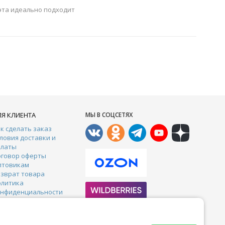
эта идеально подходит
ЛЯ КЛИЕНТА
МЫ В СОЦСЕТЯХ
к сделать заказ
ловия доставки и
платы
оговор оферты
птовикам
зврат товара
олитика
онфиденциальности
онтакты
арантии
тзывы
Почта: