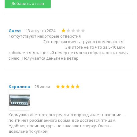
Добавить отзыв
Guest
13 августа 2024
1)отсутствуют некоторые отверстия
2)отверстия очень трудно совмещаются
3)в итоге не то что за 5-10 мин
собирается я за целый вечер не смогла собрать. хоть плачь
с нею . Получается деньги на ветер
Каролина
28 июля
Кормушка «Нетпотерь» реально оправдывает название —
почти нет рассыпанного корма, всё достаётся птицам.
Удобная, прочная, куры не залезают сверху. Очень
довольна покупкой!