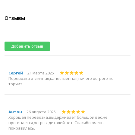
Отзывы
Добавить отзыв
Сергей
21 марта 2025
Перевозка отличная,качественная,ничего острого не
торчит
Антон
26 августа 2025
Хорошая перевозка,выдерживает большой вес,не
прогинается,острых деталей нет. Спасибо,очень
понравилась.