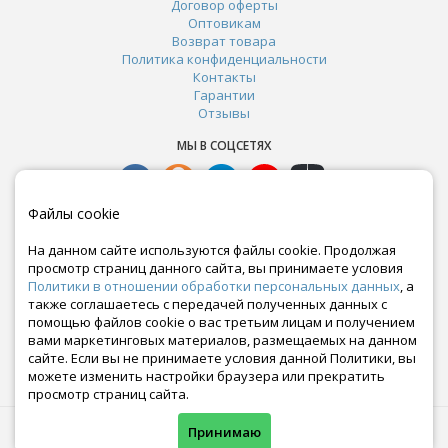
Договор оферты
Оптовикам
Возврат товара
Политика конфиденциальности
Контакты
Гарантии
Отзывы
МЫ В СОЦСЕТЯХ
Файлы cookie
На данном сайте используются файлы cookie. Продолжая
просмотр страниц данного сайта, вы принимаете условия
Политики в отношении обработки персональных данных
, а
также соглашаетесь с передачей полученных данных с
помощью файлов cookie о вас третьим лицам и получением
вами маркетинговых материалов, размещаемых на данном
сайте. Если вы не принимаете условия данной Политики, вы
Почта:
можете изменить настройки браузера или прекратить
crazy-ferma@yandex.ru
просмотр страниц сайта.
© Все права защищены. Информация сайта защищена законом об авторских правах.
Принимаю
Crazyferma 2010-2025.