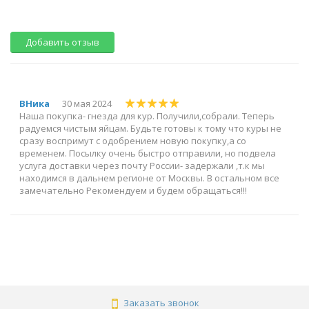
Добавить отзыв
ВНика
30 мая 2024
Наша покупка- гнезда для кур. Получили,собрали. Теперь
радуемся чистым яйцам. Будьте готовы к тому что куры не
сразу воспримут с одобрением новую покупку,а со
временем. Посылку очень быстро отправили, но подвела
услуга доставки через почту России- задержали ,т.к мы
находимся в дальнем регионе от Москвы. В остальном все
замечательно Рекомендуем и будем обращаться!!!
Заказать звонок