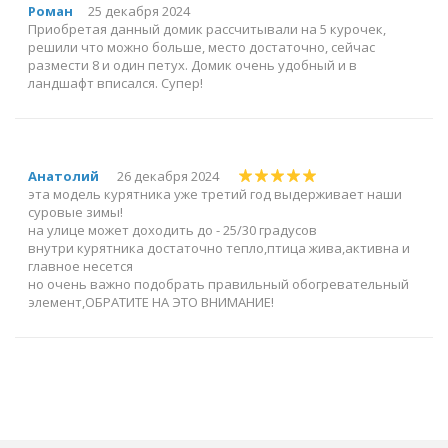
Роман
25 декабря 2024
Приобретая данный домик рассчитывали на 5 курочек,
решили что можно больше, место достаточно, сейчас
размести 8 и один петух. Домик очень удобный и в
ландшафт вписался. Супер!
Анатолий
26 декабря 2024
эта модель курятника уже третий год выдерживает наши
суровые зимы!
на улице может доходить до - 25/30 градусов
внутри курятника достаточно тепло,птица жива,активна и
главное несется
но очень важно подобрать правильный обогревательный
элемент,ОБРАТИТЕ НА ЭТО ВНИМАНИЕ!