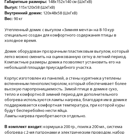
148х152х140 см (ШхГхВ)
Габаритные размеры:
115х120х58 (ШхГхВ)
Выгул:
120х48х58 (ШхГхВ)
Внутренний домик:
90 кг
Вес:
Утепленный домик с выгулом «Зимняя мечта» на 8-10 кур
специально создан для комфортного содержания птицы в
холодное время.
Домик оборудован прозрачным пластиковым выгулом, который
легко можно сменить на оцинкованную сетку в летний период.
Компактные размеры домика позволяют установить его на
небольшой площади приусадебного участка.
Корпус изготовлен из панелей, а стены курятника утеплены
вспененным пенополистиролом, который обеспечивает более
высокую паропроницаемость. Зимой птице в домике сухо,
тепло и комфортно.В зимний период для дополнительного
обогрева используются лампы нагрева, благодаря им в домике
поддерживается комфортная температура, при которой куры
будут бесперебойно нести яйца.
Лампы нагрева приобретаются отдельно.
кормушка 200 гр., поилка 200 мл., система
В комплект входит:
обогрева с 2-мя патронами и электрическим проводом, набор