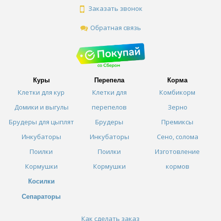
Заказать звонок
Обратная связь
Куры
Перепела
Корма
Клетки для кур
Клетки для
Комбикорм
Домики и выгулы
перепелов
Зерно
Брудеры для цыплят
Брудеры
Премиксы
Инкубаторы
Инкубаторы
Сено, солома
Поилки
Поилки
Изготовление
Кормушки
Кормушки
кормов
Косилки
Сепараторы
Как сделать заказ