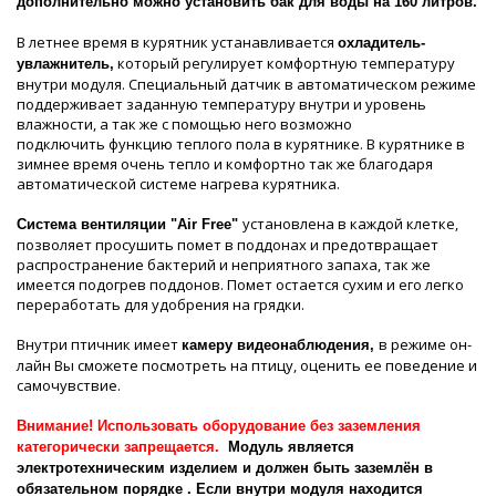
дополнительно можно установить бак для воды на 160 литров.
В летнее время в курятник устанавливается
охладитель-
который регулирует комфортную температуру
увлажнитель,
внутри модуля. Специальный датчик в автоматическом режиме
поддерживает заданную температуру внутри и уровень
влажности, а так же с помощью него возможно
подключить функцию теплого пола в курятнике. В курятнике в
зимнее время очень тепло и комфортно так же благодаря
автоматической системе нагрева курятника.
установлена в каждой клетке,
Система вентиляции "Air Free"
позволяет просушить помет в поддонах и предотвращает
распространение бактерий и неприятного запаха, так же
имеется подогрев поддонов. Помет остается сухим и его легко
переработать для удобрения на грядки.
Внутри птичник имеет
в режиме он-
камеру видеонаблюдения,
лайн Вы сможете посмотреть на птицу, оценить ее поведение и
самочувствие.
Внимание!
Использовать оборудование без заземления
категорически запрещается.
Модуль является
электротехническим изделием и должен быть заземлён в
обязательном порядке . Если внутри модуля находится