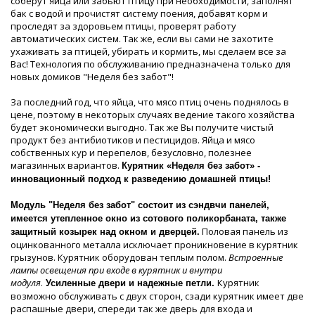
соберут яйца или забьют птицу при необходимости, заполнят
бак с водой и прочистят систему поения, добавят корм и
проследят за здоровьем птицы, проверят работу
автоматических систем. Так же, если вы сами не захотите
ухаживать за птицей, убирать и кормить, мы сделаем все за
Вас! Технология по обслуживанию предназначена только для
новых домиков "Неделя без забот"!
За последний год, что яйца, что мясо птиц очень поднялось в
цене, поэтому в некоторых случаях ведение такого хозяйства
будет экономически выгодно. Так же Вы получите чистый
продукт без антибиотиков и пестицидов. Яйца и мясо
собственных кур и перепелов, безусловно, полезнее
магазинных вариантов.
Курятник «Неделя без забот» -
инновационный подход к разведению домашней птицы!
Модуль "Неделя без забот" состоит из сэндвчи панелей,
имеется утепленное окно из сотового поликорбаната,
также
Половая панель из
защитный козырек над окном и дверцей.
оцинкованного металла исключает проникновение в курятник
грызунов. Курятник оборудован теплым полом.
Встроенные
лампы освещения при входе в курятник и внутри
модуля
.
Курятник
Усиленные двери и надежные петли.
возможно обслуживать с двух сторон, сзади курятник имеет две
распашные двери, спереди так же дверь для входа и