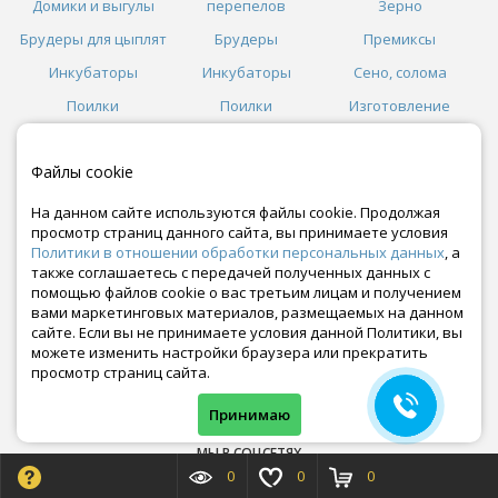
Домики и выгулы
перепелов
Зерно
Брудеры для цыплят
Брудеры
Премиксы
Инкубаторы
Инкубаторы
Сено, солома
Поилки
Поилки
Изготовление
Кормушки
Кормушки
кормов
Файлы cookie
Косилки
Сепараторы
На данном сайте используются файлы cookie. Продолжая
просмотр страниц данного сайта, вы принимаете условия
Политики в отношении обработки персональных данных
, а
Как сделать заказ
также соглашаетесь с передачей полученных данных с
Условия доставки и оплаты
помощью файлов cookie о вас третьим лицам и получением
Договор оферты
вами маркетинговых материалов, размещаемых на данном
Оптовикам
сайте. Если вы не принимаете условия данной Политики, вы
Возврат товара
можете изменить настройки браузера или прекратить
Политика конфиденциальности
просмотр страниц сайта.
Контакты
Гарантии
Принимаю
Отзывы
МЫ В СОЦСЕТЯХ
0
0
0