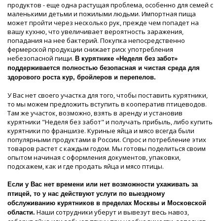
продуктов - еще одна растущая проблема, особенно для семей с
маленькими детьми и пожилыми людьми. Импортная пища
может пройти через несколько рук, прежде чем попадет на
вашу кухню, что увеличивает вероятность заражения,
попадания на нее бактерий. Покупка непосредственно
фермерской продукции снижает риск употребления
небезопасной пищи.
В курятнике «Неделя без забот»
поддерживается полностью безопасная и чистая среда для
здорового роста кур, бройлеров и перепелов.
У Вас нет своего участка для того, чтобы поставить курятники,
то мы можем предложить вступить в кооператив птицеводов.
Там же участок, возможно, взять в аренду и установив
курятники "Неделя без забот" и получать прибыль, либо купить
курятники по франшизе. Куриные яйца и мясо всегда были
популярными продуктами в России. Спрос и потребление этих
товаров растет с каждым годом. Мы готовы поделиться своим
опытом начиная с оформления документов, упаковки,
подскажем, как и где продать яйца и мясо птицы.
Если у Вас нет времени или нет возможности ухаживать за
птицей, то у нас действуют услуги по выездному
обслуживанию курятников в пределах Москвы и Московской
Наши сотрудники уберут и вывезут весь навоз,
области.