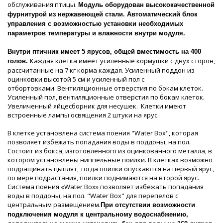
обслуживания птицы.
Модуль оборудован высококачественной
фурнитурой из нержавеющей стали. Автоматический блок
управления с возможностью установки необходимых
параметров температуры и влажности внутри модуля.
Внутри птичник имеет 5 ярусов, общей вместимость на 400
Каждая клетка имеет усиленные кормушки с двух сторон,
голов.
рассчитанные на 7 кг корма каждая. Усиленный поддон из
оцинковки высотой 5 см и усиленный пол с
отбортовками. Вентиляционные отверстия по бокам клеток.
Усиленный пол, вентиляционные отверстия по бокам клеток.
Увеличенный яйцесборник для несушек. Клетки имеют
встроенные лампы освящения 2 штуки на ярус.
В клетке установлена система поения "Water Box", которая
позволяет избежать попадания воды в поддоны, на пол.
Состоит из бокса, изготовленного из оцинкованного металла, в
котором установлены ниппельные поилки. В клетках возможно
подращивать цыплят, тогда поилки опускаются на первый ярус,
по мере подрастания, поилки поднимаются на второй ярус.
Система поения «Water Box» позволяет избежать попадания
воды в поддоны, на пол. "Water Box" для перепелов с
центральным размещением.
При отсутствии возможности
подключения модуля к центральному водоснабжению,