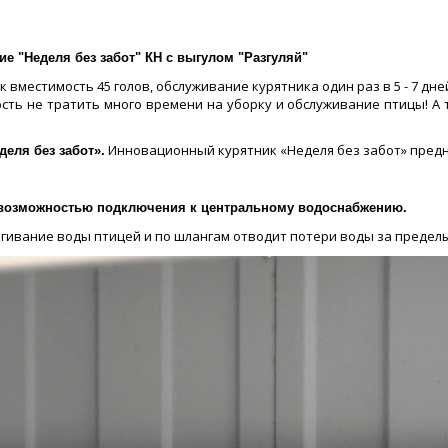
ие "Неделя без забот" КН с выгулом "Разгуляй"
вместимость 45 голов, обслуживание курятника один раз в 5 - 7 дне
ть не тратить много времени на уборку и обслуживание птицы! А та
Инновационный курятник «Неделя без забот» предн
еля без забот».
с возможностью подключения к центральному водоснабжению.
ивание воды птицей и по шлангам отводит потери воды за пределы 