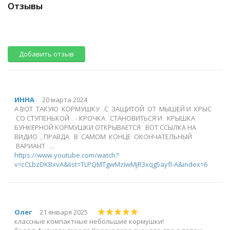
Отзывы
Добавить отзыв
ИННА
20 марта 2024
А ВОТ ТАКУЮ КОРМУШКУ С ЗАЩИТОЙ ОТ МЫШЕЙ И КРЫС
СО СТУПЕНЬКОЙ - КРОЧКА СТАНОВИТЬСЯ И КРЫШКА
БУНКЕРНОЙ КОРМУШКИ ОТКРЫВАЕТСЯ ВОТ ССЫЛКА НА
ВИДИО , ПРАВДА В САМОМ КОНЦЕ ОКОНЧАТЕЛЬНЫЙ
ВАРИАНТ ...
https://www.youtube.com/watch?
v=cCLbzDKBxvA&list=TLPQMTgwMzIwMjR3xqg5ayfI-A&index=6
Олег
21 января 2025
классные компактные небольшие кормушки!