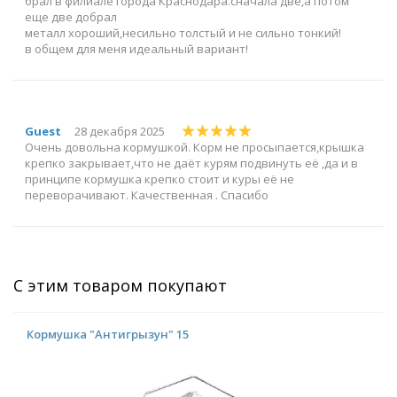
брал в филиале города Краснодара.сначала две,а потом
еще две добрал
металл хороший,несильно толстый и не сильно тонкий!
в общем для меня идеальный вариант!
Guest
28 декабря 2025
Очень довольна кормушкой. Корм не просыпается,крышка
крепко закрывает,что не даёт курям подвинуть её ,да и в
принципе кормушка крепко стоит и куры её не
переворачивают. Качественная . Спасибо
С этим товаром покупают
Кормушка "Антигрызун" 15