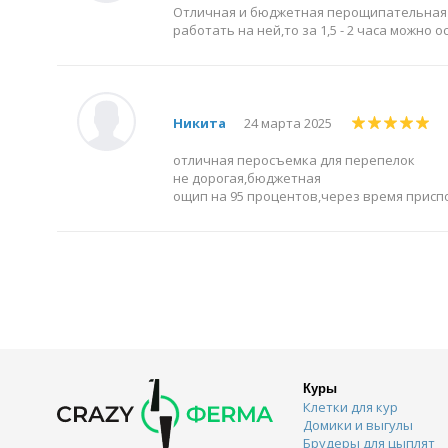
Отличная и бюджетная перощипательная м
работать на ней,то за 1,5 - 2 часа можно о
Никита
24 марта 2025
отличная перосъемка для перепелок
не дорогая,бюджетная
ощип на 95 процентов,через время прис
Куры
Клетки для кур
Домики и выгулы
Брудеры для цыплят