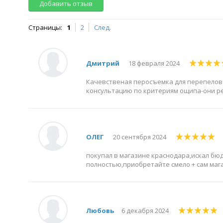
Добавить отзыв
Страницы:
1
2
След.
Дмитрий
18 февраля 2024
Качевственая перосъемка для перепелов 
консультацию по критериям ощипа-они ре
ОЛЕГ
20 сентября 2024
покупал в магазине краснодара,искал б
полностью,приобретайте смело + сам мага
Любовь
6 декабря 2024