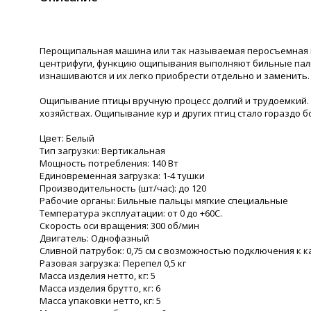
Перощипальная машина или так называемая перосъемная м
центрифуги, функцию ощипывания выполняют бильные пал
изнашиваются и их легко приобрести отдельно и заменить.
Ощипывание птицы вручную процесс долгий и трудоемкий
хозяйствах. Ощипывание кур и других птиц стало гораздо 
Цвет: Белый
Тип загрузки: Вертикальная
Мощность потребления: 140 Вт
Единовременная загрузка: 1-4 тушки
Производительность (шт/час): до 120
Рабочие органы: Бильные пальцы мягкие специальные
Температура эксплуатации: от 0 до +60С.
Скорость оси вращения: 300 об/мин
Двигатель: Однофазный
Сливной патрубок: 0,75 см с возможностью подключения к 
Разовая загрузка: Перепел 0,5 кг
Масса изделия нетто, кг: 5
Масса изделия брутто, кг: 6
Масса упаковки нетто, кг: 5