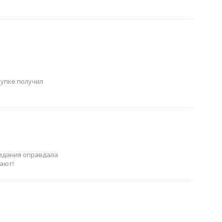
купке получил
жидания оправдала
чают!