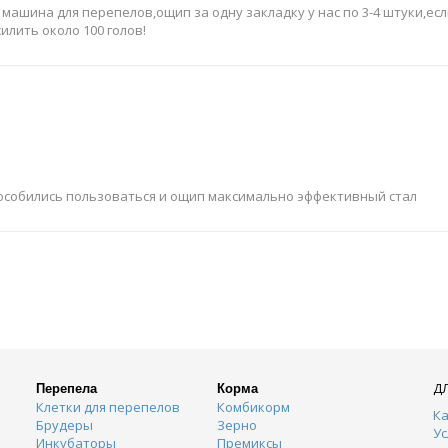
ашина для перепелов,ощип за одну закладку у нас по 3-4 штуки,есл
силить около 100 голов!
пособились пользоваться и ощип максимально эффективный стал
Д
Перепела
Корма
Клетки для перепелов
Комбикорм
Ка
Брудеры
Зерно
Ус
Инкубаторы
Премиксы