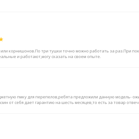
или корнишонов.По три тушки точно можно работать за раз.При по
альные и работают,могу сказать на своем опыте.
юджетную пмку для перепелов,ребята предложили данную модель- о
зин от себя дает гарантию на шесть месяцев,то есть за товар отве