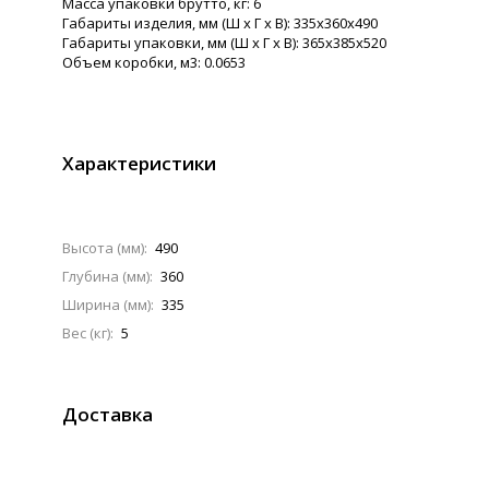
Масса упаковки брутто, кг: 6
Габариты изделия, мм (Ш х Г х В): 335х360х490
Габариты упаковки, мм (Ш х Г х В): 365х385х520
Объем коробки, м3: 0.0653
Характеристики
Высота (мм):
490
Глубина (мм):
360
Ширина (мм):
335
Вес (кг):
5
Доставка