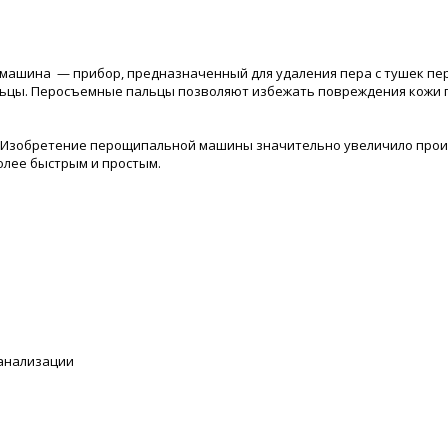
ашина — прибор, предназначенный для удаления пера с тушек пер
ьцы. Перосъемные пальцы позволяют избежать повреждения кожи 
. Изобретение перощипальной машины значительно увеличило про
более быстрым и простым.
канализации