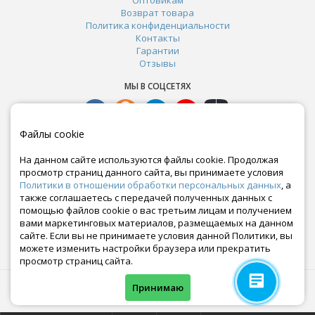
Возврат товара
Политика конфиденциальности
Контакты
Гарантии
Отзывы
МЫ В СОЦСЕТЯХ
Файлы cookie
На данном сайте используются файлы cookie. Продолжая
просмотр страниц данного сайта, вы принимаете условия
Политики в отношении обработки персональных данных
, а
также соглашаетесь с передачей полученных данных с
помощью файлов cookie о вас третьим лицам и получением
вами маркетинговых материалов, размещаемых на данном
сайте. Если вы не принимаете условия данной Политики, вы
Почта:
можете изменить настройки браузера или прекратить
crazy-ferma@yandex.ru
просмотр страниц сайта.
© Все права защищены. Информация сайта защищена законом об авторских правах.
Принимаю
Crazyferma 2010-2025.