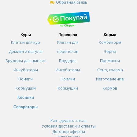
Обратная связь
Куры
Перепела
Корма
Клетки для кур
Клетки для
Комбикорм
Домики и выгулы
перепелов
Зерно
Брудеры для цыплят
Брудеры
Премиксы
Инкубаторы
Инкубаторы
Сено, солома
Поилки
Поилки
Изготовление
Кормушки
Кормушки
кормов
Косилки
Сепараторы
Как сделать заказ
Условия доставки и оплаты
Договор оферты
Оптовикам