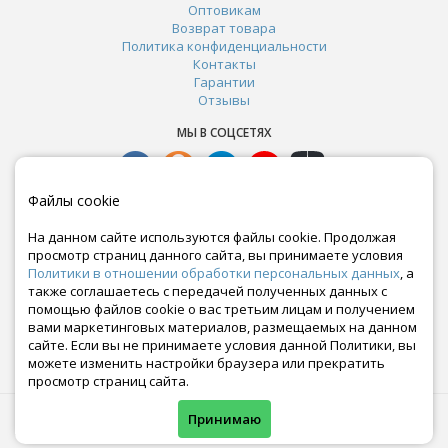
Оптовикам
Возврат товара
Политика конфиденциальности
Контакты
Гарантии
Отзывы
МЫ В СОЦСЕТЯХ
Файлы cookie
На данном сайте используются файлы cookie. Продолжая
просмотр страниц данного сайта, вы принимаете условия
Политики в отношении обработки персональных данных
, а
также соглашаетесь с передачей полученных данных с
помощью файлов cookie о вас третьим лицам и получением
вами маркетинговых материалов, размещаемых на данном
сайте. Если вы не принимаете условия данной Политики, вы
Почта:
можете изменить настройки браузера или прекратить
crazy-ferma@yandex.ru
просмотр страниц сайта.
© Все права защищены. Информация сайта защищена законом об авторских правах.
Принимаю
Crazyferma 2010-2025.