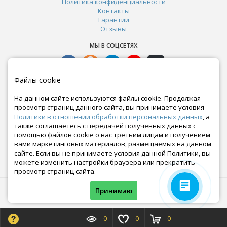
Политика конфиденциальности
Контакты
Гарантии
Отзывы
МЫ В СОЦСЕТЯХ
Файлы cookie
На данном сайте используются файлы cookie. Продолжая
просмотр страниц данного сайта, вы принимаете условия
Политики в отношении обработки персональных данных
, а
также соглашаетесь с передачей полученных данных с
помощью файлов cookie о вас третьим лицам и получением
вами маркетинговых материалов, размещаемых на данном
сайте. Если вы не принимаете условия данной Политики, вы
Почта:
можете изменить настройки браузера или прекратить
crazy-ferma@yandex.ru
просмотр страниц сайта.
© Все права защищены. Информация сайта защищена законом об авторских правах.
Принимаю
Crazyferma 2010-2025.
0
0
0