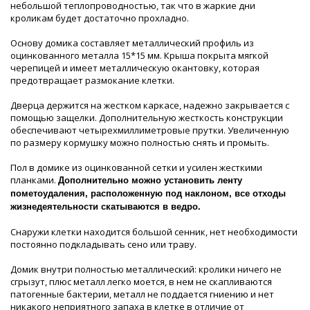
небольшой теплопроводностью, так что в жаркие дни
кроликам будет достаточно прохладно.
Основу домика составляет металлический профиль из
оцинкованного металла 15*15 мм. Крыша покрыта мягкой
черепицей и имеет металлическую окантовку, которая
предотвращает размокание клетки.
Дверца держится на жестком каркасе, надежно закрывается с
помощью защелки. Дополнительную жесткость конструкции
обеспечивают четырехмиллиметровые прутки. Увеличенную
по размеру кормушку можно полностью снять и промыть.
Пол в домике из оцинкованной сетки и усилен жесткими
планками.
Дополнительно можно установить ленту
пометоудаления, расположенную под наклоном, все отходы
жизнедеятельности скатываются в ведро.
Снаружи клетки находится большой сенник, нет необходимости
постоянно подкладывать сено или траву.
Домик внутри полностью металлический: кролики ничего не
сгрызут, плюс металл легко моется, в нем не скапливаются
патогенные бактерии, металл не поддается гниению и нет
никакого неприятного запаха в клетке в отличие от