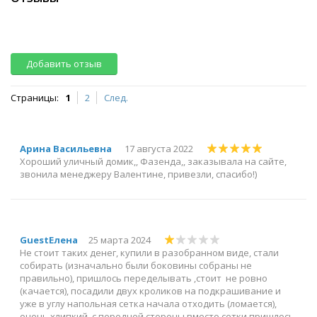
Добавить отзыв
Страницы:
1
2
След.
Арина Васильевна
17 августа 2022
Хороший уличный домик,, Фазенда,, заказывала на сайте,
звонила менеджеру Валентине, привезли, спасибо!)
GuestЕлена
25 марта 2024
Не стоит таких денег, купили в разобранном виде, стали
собирать (изначально были боковины собраны не
правильно), пришлось переделывать ,стоит не ровно
(качается), посадили двух кроликов на подкрашивание и
уже в углу напольная сетка начала отходить (ломается),
очень хлипкий ,с передней стороны вместо сетки пришлось