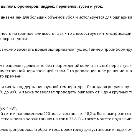
цыплят, бройлеров, индеек, перепелов, гусей и уток.
дназначен для больших объемов убоя и используется для ошпаривани
сть на границе «жидкость-газ», что способствует интенсификации 
покров тушки.
возможно засекать время ошпаривания тушек. Таймер проинформиру
 позволяет деликатно без повреждений кожи снять всё перо с ту
ачественной нержавеющей стали. Это революционное решение знач
го времени.
и сил на поддержание нужной температуры. Благодаря регулятору 
 до 90ºС. А также позволяет проводить ошпарку от 1 до 4 крупных т
ю 4 кВт.
 сети и напряжением 220 вольт составляет 18,2 а. Бытовые розетки 
озетка и вилка рассчитанная на ток в 32 А. Вы также можете подкл
электропроводка и обратитесь к электрику для установки и подключ