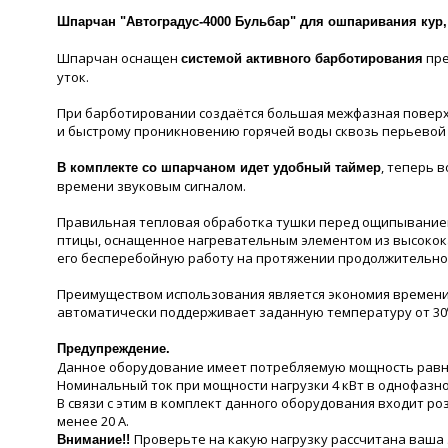
Шпарчан "Автоградус-4000 Бульбар" для ошпаривания кур, 
Шпарчан оснащен
пре
системой активного барботирования
уток.
При барботировании создаётся большая межфазная поверхно
и быстрому проникновению горячей воды сквозь перьевой 
, теперь 
В комплекте со шпарчаном идет удобный таймер
времени звуковым сигналом.
Правильная тепловая обработка тушки перед ощипыванием
птицы, оснащенное нагревательным элементом из высокок
его бесперебойную работу на протяжении продолжительно
Преимуществом использования является экономия времени 
автоматически поддерживает заданную температуру от 30ºС
Предупреждение.
Данное оборудование имеет потребляемую мощность равну
Номинальный ток при мощности нагрузки 4 кВт в однофазной
В связи с этим в комплект данного оборудования входит р
менее 20 А.
Проверьте на какую нагрузку рассчитана ваша 
Внимание!!