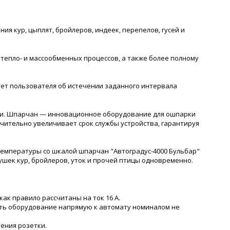
я кур, цыплят, бройлеров, индеек, перепелов, гусей и
тепло- и массообменных процессов, а также более полному
ет пользователя об истечении заданного интервала
шки. Шпарчан — инновационное оборудование для ошпарки
ительно увеличивает срок службы устройства, гарантируя
температуры со шкалой шпарчан "Автоградус-4000 Бульбар"
ушек кур, бройлеров, уток и прочей птицы одновременно.
как правило рассчитаны на ток 16 А.
ючить оборудование напрямую к автомату номиналом не
ения розетки.