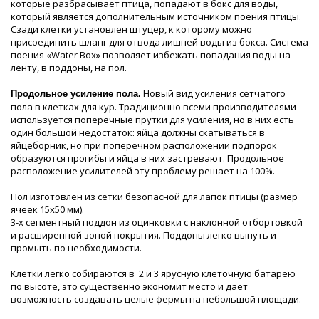
которые разбрасывает птица, попадают в бокс для воды,
который является дополнительным источником поения птицы.
Сзади клетки установлен штуцер, к которому можно
присоединить шланг для отвода лишней воды из бокса. Система
поения «Water Box» позволяет избежать попадания воды на
ленту, в поддоны, на пол.
Новый вид усиления сетчатого
Продольное усиление пола.
пола в клетках для кур. Традиционно всеми производителями
используется поперечные прутки для усиления, но в них есть
один большой недостаток: яйца должны скатываться в
яйцеборник, но при поперечном расположении подпорок
образуются прогибы и яйца в них застревают. Продольное
расположение усилителей эту проблему решает на 100%.
Пол изготовлен из сетки безопасной для лапок птицы (размер
ячеек 15х50 мм).
3-х сегментный поддон из оцинковки с наклонной отбортовкой
и расширенной зоной покрытия. Поддоны легко вынуть и
промыть по необходимости.
Клетки легко собираются в 2 и 3 ярусную клеточную батарею
по высоте, это существенно экономит место и дает
возможность создавать целые фермы на небольшой площади.