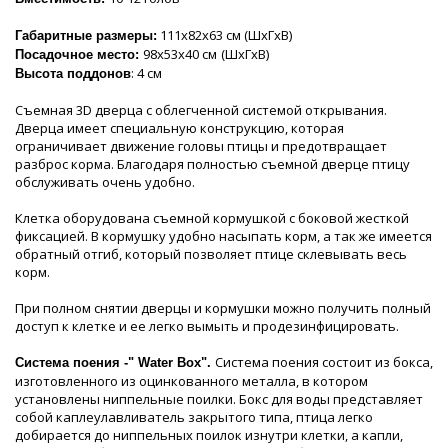
111х82х63 см (ШхГхВ)
Габаритные размеры:
98х53х40 см
(ШхГхВ)
Посадочное место:
: 4 см
Высота поддонов
Съемная 3D дверца с облегченной системой открывания.
Дверца имеет специальную конструкцию, которая
ограничивает движение головы птицы и предотвращает
разброс корма. Благодаря полностью съемной дверце птицу
обслуживать очень удобно.
Клетка оборудована съемной кормушкой с боковой жесткой
фиксацией. В кормушку удобно насыпать корм, а так же имеется
обратный отгиб, который позволяет птице склевывать весь
корм.
При полном снятии дверцы и кормушки можно получить полный
доступ к клетке и ее легко вымыть и продезинфицировать.
Система поения состоит из бокса,
Система поения -" Water Box".
изготовленного из оцинкованного металла, в котором
установлены ниппельные поилки. Бокс для воды представляет
собой каплеулавливатель закрытого типа, птица легко
добирается до ниппельных поилок изнутри клетки, а капли,