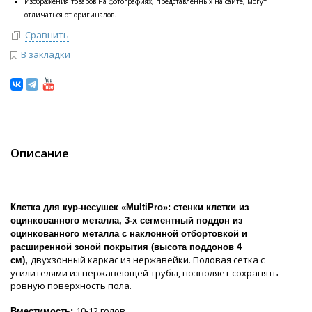
Изображения товаров на фотографиях, представленных на сайте, могут
отличаться от оригиналов.
Сравнить
В закладки
Описание
Клетка для кур-несушек «MultiPro»: стенки клетки из
оцинкованного металла,
3-х сегментный поддон из
оцинкованного металла с наклонной отбортовкой и
расширенной зоной покрытия (высота поддонов 4
двухзонный каркас из нержавейки. Половая сетка с
см),
усилителями из нержавеющей трубы, позволяет сохранять
ровную поверхность пола.
10-12 голов
Вместимость: