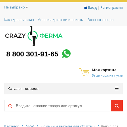
Не выбрано
|
Вход
Регистрация
Как сделать заказ
Условия доставки и оплаты
Возврат товара
Гарантии
Контакты
Реквизиты
Рассрочка
Социальный контракт
Любимая ферма
Акции!
8 800 301-91-65
Моя корзина
Ваша корзина пуста
Каталог товаров
Каталог
/
NEW
/
Домики и выгулы для с/х птиц
/
Выгул для