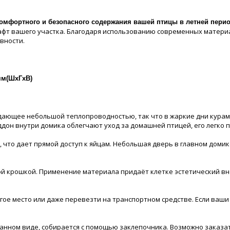
комфортного и безопасного содержания вашей птицы в летней пери
фт вашего участка. Благодаря использованию современных матери
вности.
мм(ШхГхВ)
дающее небольшой теплопроводностью, так что в жаркие дни курам 
он внутри домика облегчают уход за домашней птицей, его легко п
 что дает прямой доступ к яйцам. Небольшая дверь в главном доми
ой крошкой. Применение материала придаёт клетке эстетический вн
гое место или даже перевезти на транспортном средстве. Если ваши 
бранном виде, собирается с помощью заклепочника. Возможно заказа