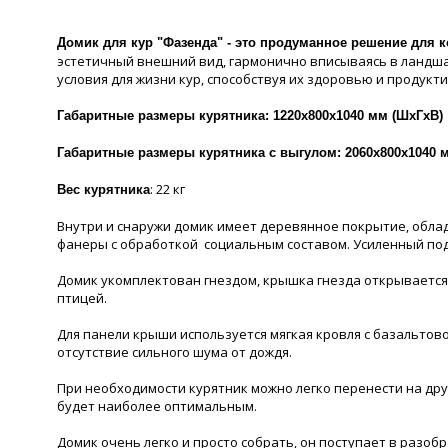
Домик для кур "Фазенда" - это продуманное решение для 
эстетичный внешний вид, гармонично вписываясь в ландша
условия для жизни кур, способствуя их здоровью и продукти
Габаритные размеры курятника: 1220х800х1040 мм (ШхГхВ)
Габаритные размеры курятника с выгулом: 2060х800х1040 
: 22 кг
Вес курятника
Внутри и снаружи домик имеет деревянное покрытие, обла
фанеры с обработкой социальным составом. Усиленный подд
Домик укомплектован гнездом, крышка гнезда открывается,
птицей.
Для панели крыши используется мягкая кровля с базальтов
отсутствие сильного шума от дождя.
При необходимости курятник можно легко перенести на дру
будет наиболее оптимальным.
Домик очень легко и просто собрать, он поступает в разо