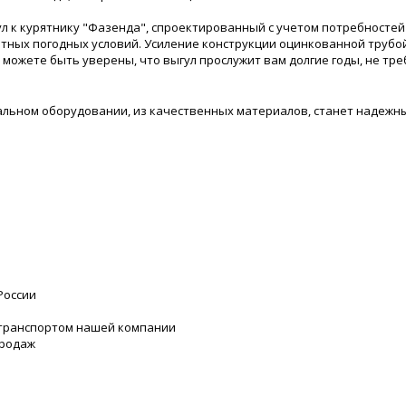
 к курятнику "Фазенда", спроектированный с учетом потребностей 
тных погодных условий. Усиление конструкции оцинкованной трубой
можете быть уверены, что выгул прослужит вам долгие годы, не тре
альном оборудовании, из качественных материалов, станет надежн
России
 транспортом нашей компании
продаж