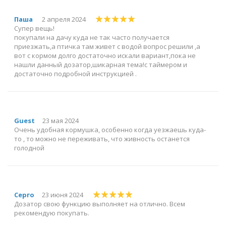
Паша
2 апреля 2024
Супер вещь!
покупали на дачу куда не так часто получается
приезжать,а птичка там живет с водой вопрос решили ,а
вот с кормом долго достаточно искали вариант,пока не
нашли данный дозатор,шикарная тема!с таймером и
достаточно подробной инструкцией .
Guest
23 мая 2024
Очень удобная кормушка, особенно когда уезжаешь куда-
то , то можно не переживать, что живность останется
голодной
Серго
23 июня 2024
Дозатор свою функцию выполняет на отлично. Всем
рекомендую покупать.