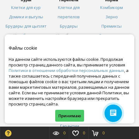
Клетки для кур
Клетки для
Комбикорм
Домики и выгулы
перепелов
Зерно
Брудеры для цыплят
Брудеры
Премиксы
Инкубаторы
Инкубаторы
Сено, солома
Поилки
Поилки
Изготовление
Файлы cookie
Кормушки
Кормушки
кормов
На данном сайте используются файлы cookie. Продолжая
Косилки
просмотр страниц данного сайта, вы принимаете условия
Политики в отношении обработки персональных данных
, а
Сепараторы
также соглашаетесь с передачей полученных данных с
помощью файлов cookie о вас третьим лицам и получением
Как сделать заказ
вами маркетинговых материалов, размещаемых на данном
Условия доставки и оплаты
сайте. Если вы не принимаете условия данной Политики, вы
Договор оферты
можете изменить настройки браузера или прекратить
Оптовикам
просмотр страниц сайта.
Возврат товара
Политика конфиденциальности
Принимаю
Контакты
Гарантии
Отзывы
0
0
0