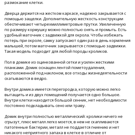
размокание клетки.
Дверца держится на жестком каркасе, надежно закрывается с
помощью защелки. Дополнительную жесткость конструкции
обеспечивают четырехмиллиметровые прутки. Увеличенную
по размеру кормушку можно полностью снять и промыть. Есть
удобный маточник с задвижкой для окрола. Чтобы избежать
потерь при окроле, самку запускают один раз в день кормления
малышей, потом маточник закрывается с помощью задвижки.
Такая модель подходит для любой породы кроликов.
Пол в домике из оцинкованной сетки и усилен жесткими
планками. Домик оснащен лентой пометоудаления,
расположенной под наклоном, все отходы жизнедеятельности
скатываются в ведро.
Внутри домика имеется перегородка, которую можно легко
вытащить и из двух помещений получается одно большое.
Внутри клетки находится большой сенник, нет необходимости
постоянно подкладывать сено или траву.
Домик внутри полностью металлический: кролики ничего не
сгрызут, плюс металл легко моется, в нем не скапливаются
патогенные бактерии, металл не поддается гниению и нет
никакого неприятного запаха в клетке в отличие от