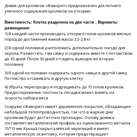
Домик для кроликов «Фаворит» предназначен для летнего
уличного содержания кроликов на откорме.
Вместимость: Клетка разделена на две части . Варианты
размещения:
1) В каждой части производить откорм 6 голов кроликов мясных
пород до достижения живой массы 2,5-2,8 кг
2) В одной половине расположить дополнительно гнездо для
окрола. Разместить там самку и содержать вместе с потомством
до 30 дней. После 30 дней отсадить выводок во вторую
половину.
3) В одной из половин содержать одного самца в другой самку.
Потомство отсаживать в другую клетку.
4) Убрать перегородку и подращивать до 15 голов кроликов.
Предостережение: плотность посадки может влиять на
скорость набора веса.
Снаружи «Фаворит» имеет деревянное покрытие, обладающее
небольшой теплопроводностью, так что в жаркие дни
кроликам будет достаточно прохладно. Основу домика
составляет металлический профиль из оцинкованного металла
15*15 мм. Крыша покрыта мягкой черепицей и имеет
металлическую окантовку, которая предотвращает