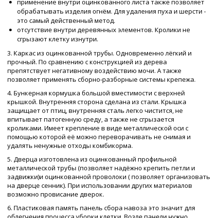
применение внутри оцинкованного листа также позволяет
обрабатывать изделия огнём. Для удаления пуха и шерсти -
это самый действенный метод.
отсутствие внутри деревянных элементов. Кролики не
сгрызают клетку изнутри.
3. Каркас из оцинкованной трубы. Одновременно лёгкий и
прочный. По сравнению с конструкцией из дерева
препятствует негативному воздействию мочи. А также
позволяет применять сборно-разборные системы крепежа.
4. Бункерная кормушка большой вместимости с верхней
крышкой. Внутренняя сторона сделана из стали. Крышка
защищает от птиц, внутренняя сталь легко чистится, не
впитывает патогенную среду, а также не сгрызается
кроликами. Имеет крепление в виде металлической оси с
помощью которой её можно переворачивать не снимая и
удалять ненужные отходы комбикорма.
5. Дверца изготовлена из оцинкованный профильной
металлической трубы (позволяет надёжно крепить петли и
задвижки)и оцинкованной проволоки ( позволяет организовать
на дверце сенник). При использовании других материалов
возможно провисание дверок.
6. Пластиковая память панель сбора навоза это значит для
облегчения процесса уборки клетки. Возле панели нужно