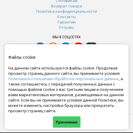
Оптовикам
Возврат товара
Политика конфиденциальности
Контакты
Гарантии
Отзывы
МЫ В СОЦСЕТЯХ
Файлы cookie
На данном сайте используются файлы cookie. Продолжая
просмотр страниц данного сайта, вы принимаете условия
Политики в отношении обработки персональных данных
, а
также соглашаетесь с передачей полученных данных с
помощью файлов cookie о вас третьим лицам и получением
вами маркетинговых материалов, размещаемых на данном
сайте. Если вы не принимаете условия данной Политики, вы
Почта:
можете изменить настройки браузера или прекратить
crazy-ferma@yandex.ru
просмотр страниц сайта.
© Все права защищены. Информация сайта защищена законом об авторских правах.
Принимаю
Crazyferma 2010-2025.