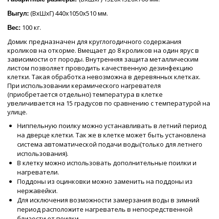
(ВхШхГ) 440х1050х510 мм.
Выгул:
100 кг.
Вес:
Домик предназначен для круглогодичного содержания
кроликов на откорме. Вмещает до 8 кроликов на один ярус в
зависимости от породы. Внутренняя защита металлическим
листом позволяет проводить качественную дезинфекцию
клетки. Такая обработка невозможна в деревянных клетках.
При использовании керамического нагревателя
(приобретается отдельно) температура в клетке
увеличивается на 15 градусов по сравнению с температурой на
улице.
Ниппельную поилку можно устанавливать в летний период
на дверце клетки. Так же в клетке может быть установлена
система автоматической подачи воды(только для летнего
использования).
В клетку можно использовать дополнительные поилки и
нагреватели.
Поддоны из оцинковки можно заменить на поддоны из
нержавейки.
Для исключения возможности замерзания воды в зимний
период расположите нагреватель в непосредственной
близости от поилки.