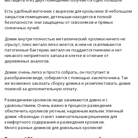
вытащить и из двух помещений получается одно большое.
Есть удобный маточник с вырезом для крольчихи. В небольшом
закрытом помещении, детеныши находятся в полной
безопасности: они защищены от сквозняков и прямых
солнечных лучей.
Домик внутри полностью металлический: кролики ничего не
сгрызут, плюс металл легко моется, в нем не скапливаются
патогенные бактерии, металл не поддается гниению и нет
никакого неприятного запаха в клетке в отличие от
деревянных аналогов.
Домик очень легко и просто собрать, он поступает в
разобранном виде, собирается с помощью заклепочника. Так
же возможно заказать сборку домика и укомплектовать домик
поилкой за дополнительную оплату.
Разведением кроликов люди занимаются давно и с
удовольствием. Очень важно в процессе разведения
обеспечить кроликов уютным, надежным жильем. Уличный
домик «Фазенда» станет замечательным решением для
комфортного содержания и разведения кроликов.
Много разных домиков для довольных кроликов!