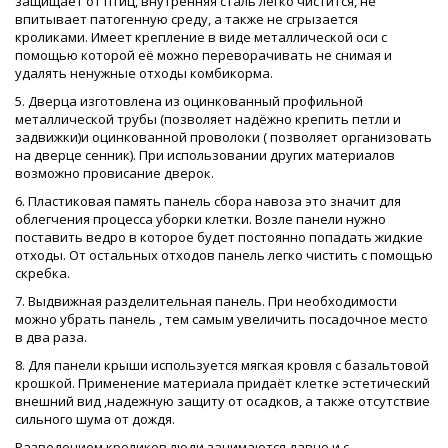
защищает от птиц, внутренняя сталь легко чистится, не
впитывает патогенную среду, а также не сгрызается
кроликами. Имеет крепление в виде металлической оси с
помощью которой её можно переворачивать не снимая и
удалять ненужные отходы комбикорма.
5. Дверца изготовлена из оцинкованный профильной
металлической трубы (позволяет надёжно крепить петли и
задвижки)и оцинкованной проволоки ( позволяет организовать
на дверце сенник). При использовании других материалов
возможно провисание дверок.
6. Пластиковая память панель сбора навоза это значит для
облегчения процесса уборки клетки. Возле панели нужно
поставить ведро в которое будет постоянно попадать жидкие
отходы. От остальных отходов панель легко чистить с помощью
скребка.
7. Выдвижная разделительная панель. При необходимости
можно убрать панель , тем самым увеличить посадочное место
в два раза.
8. Для панели крыши используется мягкая кровля с базальтовой
крошкой. Применение материала придаёт клетке эстетический
внешний вид ,надежную защиту от осадков, а также отсутствие
сильного шума от дождя.
Разведением кроликов люди занимаются давно и с