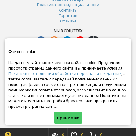
Политика конфиденциальности
Контакты
Гарантии
Отзывы
МЫ В СОЦСЕТЯХ
Файлы cookie
На данном сайте используются файлы cookie. Продолжая
просмотр страниц данного сайта, вы принимаете условия
Политики в отношении обработки персональных данных
, а
также соглашаетесь с передачей полученных данных с
помощью файлов cookie о вас третьим лицам и получением
вами маркетинговых материалов, размещаемых на данном
сайте. Если вы не принимаете условия данной Политики, вы
Почта:
можете изменить настройки браузера или прекратить
crazy-ferma@yandex.ru
просмотр страниц сайта.
© Все права защищены. Информация сайта защищена законом об авторских правах.
Принимаю
Crazyferma 2010-2025.
0
0
0