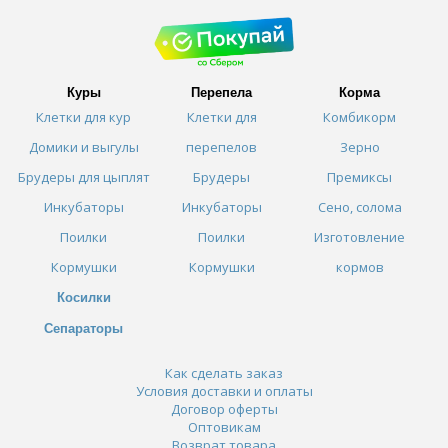
Куры
Перепела
Корма
Клетки для кур
Клетки для
Комбикорм
Домики и выгулы
перепелов
Зерно
Брудеры для цыплят
Брудеры
Премиксы
Инкубаторы
Инкубаторы
Сено, солома
Поилки
Поилки
Изготовление
Кормушки
Кормушки
кормов
Косилки
Сепараторы
Как сделать заказ
Условия доставки и оплаты
Договор оферты
Оптовикам
Возврат товара