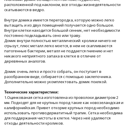
расположенной под наклоном, все отходы жизнедеятельности
скатываются в ведро.
Внутри домика имеется перегородка, которую можно легко
вытащить и из двух помещений получается одно большое.
Внутри клетки находится большой сенник, нет необходимости
постоянно подкладывать сено или траву.
Домик внутри полностью металлический: кролики ничего не
сгрызут, плюс металл легко моется, в нем не скапливаются
патогенные бактерии, металл не поддается гниению и нет
никакого неприятного запаха в клетке в отличие от
деревянных аналогов.
Домик очень легко и просто собрать, он поступает в
разобранном виде, собирается с помощью заклепочника.
Дополнительно можно укомплектовать домик поилкой.
Технические характеристики:
1.Оцинкованая сетка изготовлена из проволоки диаметром 2
мм. Подходят для не крупных пород такие как новозеландская и
калифорнийская. Привет откорме крупных пород необходимо
использовать противодерматитный трапик. Сетка необходима
для поддержания чистоты в клетке. Через неё удаляются
отходы деятельности кроликов.