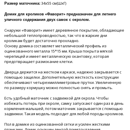
34х55 см(ШхГ)
Размер маточника:
Домик для кроликов «Фаворит» предназначен для летнего
уличного содержания двух самок с окролом.
Снаружи «Фаворит» имеет деревянное покрытие, обладающее
небольшой теплопроводностью, так что в жаркие дни
кроликам будет достаточно прохладно.
Основу домика составляет металлический профиль из
оцинкованного металла 15*15 мм. Крыша покрыта мягкой
черепицей и имеет металлическую окантовку, которая
предотвращает размокание клетки.
Дверца держится на жестком каркасе, надежно закрывается с
помощью защелки. Дополнительную жесткость конструкции
обеспечивают четырехмиллиметровые прутки. Увеличенную
по размеру кормушку можно полностью снять и промыть.
Есть удобный маточник с задвижкой для окрола. Чтобы
избежать потерь при окроле, самку запускают один раз в день
кормления малышей, потом маточник закрывается с помощью
задвижки. Такая модель подходит для любой породы кроликов.
Пол в домике из оцинкованной сетки и усилен жесткими
планками. Домик оснащен лентой пометоудаления,