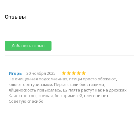
Отзывы
Добавить отзыв
Игорь
30 ноября 2025
Не очищенная подсолнечная, птицы просто обожают,
клюют с энтузиазмом. Перья стали блестящими,
яйценоскость повысилась, цыплята растут как на дрожжах.
Качество топ , свежая, без примесей, плесени нет.
Советую,спасибо