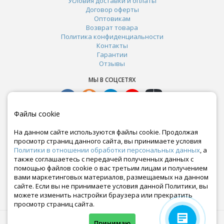
Условия доставки и оплаты
Договор оферты
Оптовикам
Возврат товара
Политика конфиденциальности
Контакты
Гарантии
Отзывы
МЫ В СОЦСЕТЯХ
Файлы cookie
На данном сайте используются файлы cookie. Продолжая
просмотр страниц данного сайта, вы принимаете условия
Политики в отношении обработки персональных данных
, а
также соглашаетесь с передачей полученных данных с
помощью файлов cookie о вас третьим лицам и получением
вами маркетинговых материалов, размещаемых на данном
сайте. Если вы не принимаете условия данной Политики, вы
Почта:
можете изменить настройки браузера или прекратить
crazy-ferma@yandex.ru
просмотр страниц сайта.
© Все права защищены. Информация сайта защищена законом об авторских правах.
Принимаю