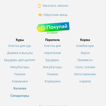
Заказать звонок
Обратная связь
Куры
Перепела
Корма
Клетки для кур
Клетки для
Комбикорм
Домики и выгулы
перепелов
Зерно
Брудеры для цыплят
Брудеры
Премиксы
Инкубаторы
Инкубаторы
Сено, солома
Поилки
Поилки
Изготовление
Кормушки
Кормушки
кормов
Косилки
Сепараторы