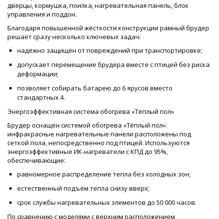
дверцы, кормушка, поилка, нагревательная панель, блок
управления и поддон.
Благодаря повышенной жёсткости конструкции рамный брудер
решает сразу несколько ключевых задач:
надёжно защищён от повреждений при транспортировке;
допускает перемещение брудера вместе с птицей без риска
деформации;
позволяет собирать батарею до 6 ярусов вместо
стандартных 4.
Энергоэффективная система обогрева «Тёплый пол»
Брудер оснащён системой обогрева «Тёплый пол»:
инфракрасные нагревательные панели расположены под
сеткой пола, непосредственно под птицей. Используются
энергоэффективные ИК-нагреватели с КПД до 95%,
обеспечивающие:
равномерное распределение тепла без холодных зон;
естественный подъём тепла снизу вверх;
срок службы нагревательных элементов до 50 000 часов.
По сравнению с моделями с верхним расположением