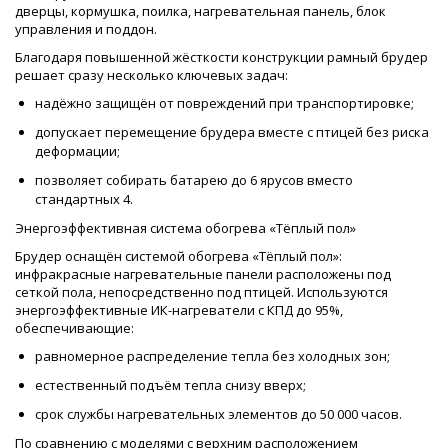
дверцы, кормушка, поилка, нагревательная панель, блок
управления и поддон.
Благодаря повышенной жёсткости конструкции рамный брудер
решает сразу несколько ключевых задач:
надёжно защищён от повреждений при транспортировке;
допускает перемещение брудера вместе с птицей без риска
деформации;
позволяет собирать батарею до 6 ярусов вместо
стандартных 4.
Энергоэффективная система обогрева «Тёплый пол»
Брудер оснащён системой обогрева «Тёплый пол»:
инфракрасные нагревательные панели расположены под
сеткой пола, непосредственно под птицей. Используются
энергоэффективные ИК-нагреватели с КПД до 95%,
обеспечивающие:
равномерное распределение тепла без холодных зон;
естественный подъём тепла снизу вверх;
срок службы нагревательных элементов до 50 000 часов.
По сравнению с моделями с верхним расположением