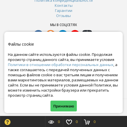
Политика конфиденциальности
Контакты
Гарантии
Отзывы
МЫ В СОЦСЕТЯХ
Файлы cookie
На данном сайте используются файлы cookie. Продолжая
просмотр страниц данного сайта, вы принимаете условия
Политики в отношении обработки персональных данных
, а
также соглашаетесь с передачей полученных данных с
помощью файлов cookie о вас третьим лицам и получением
вами маркетинговых материалов, размещаемых на данном
сайте. Если вы не принимаете условия данной Политики, вы
Почта:
можете изменить настройки браузера или прекратить
crazy-ferma@yandex.ru
просмотр страниц сайта.
© Все права защищены. Информация сайта защищена законом об авторских правах.
Принимаю
Crazyferma 2010-2025.
0
0
0