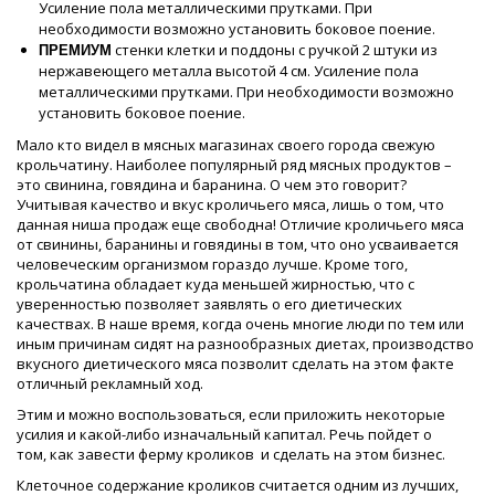
Усиление пола металлическими прутками. При
необходимости возможно установить боковое поение.
стенки клетки и поддоны с ручкой 2 штуки из
ПРЕМИУМ
нержавеющего металла высотой 4 см. Усиление пола
металлическими прутками. При необходимости возможно
установить боковое поение.
Мало кто видел в мясных магазинах своего города свежую
крольчатину. Наиболее популярный ряд мясных продуктов –
это свинина, говядина и баранина. О чем это говорит?
Учитывая качество и вкус кроличьего мяса, лишь о том, что
данная ниша продаж еще свободна! Отличие кроличьего мяса
от свинины, баранины и говядины в том, что оно усваивается
человеческим организмом гораздо лучше. Кроме того,
крольчатина обладает куда меньшей жирностью, что с
уверенностью позволяет заявлять о его диетических
качествах. В наше время, когда очень многие люди по тем или
иным причинам сидят на разнообразных диетах, производство
вкусного диетического мяса позволит сделать на этом факте
отличный рекламный ход.
Этим и можно воспользоваться, если приложить некоторые
усилия и какой-либо изначальный капитал. Речь пойдет о
том, как завести ферму кроликов и сделать на этом бизнес.
Клеточное содержание кроликов считается одним из лучших,