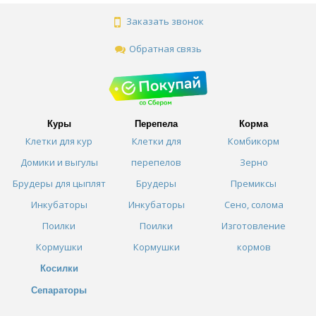
Заказать звонок
Обратная связь
Куры
Перепела
Корма
Клетки для кур
Клетки для
Комбикорм
Домики и выгулы
перепелов
Зерно
Брудеры для цыплят
Брудеры
Премиксы
Инкубаторы
Инкубаторы
Сено, солома
Поилки
Поилки
Изготовление
Кормушки
Кормушки
кормов
Косилки
Сепараторы