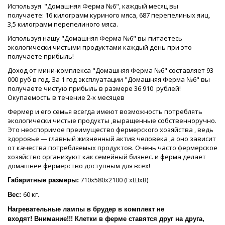
Используя "Домашняя Ферма №6", каждый месяц вы
получаете: 16 килограмм куриного мяса, 687 перепелиных яиц,
3,5 килограмм перепелиного мяса.
Используя нашу "Домашняя Ферма №6" вы питаетесь
экологически чистыми продуктами каждый день при это
получаете прибыль!
Доход от мини-комплекса "Домашняя Ферма №6" составляет 93
000 руб в год. За 1 год эксплуатации "Домашняя Ферма №6" вы
получаете чистую прибыль в размере 36 910 рублей!
Окупаемость в течение 2-х месяцев
Фермер и его семья всегда имеют возможность потреблять
экологически чистые продукты ,выращенные собственноручно.
Это неоспоримое преимущество фермерского хозяйства , ведь
здоровье — главный жизненный актив человека ,а оно зависит
от качества потребляемых продуктов. Очень часто фермерское
хозяйство организуют как семейный бизнес. и ферма делает
домашнее фермерство доступным для всех!
710х580х2100 (ГхШхВ)
Габаритные размеры:
60 кг.
Вес:
Нагревательные лампы в брудер в комплект не
входят!
Внимание!!! Клетки в ферме ставятся друг на друга,