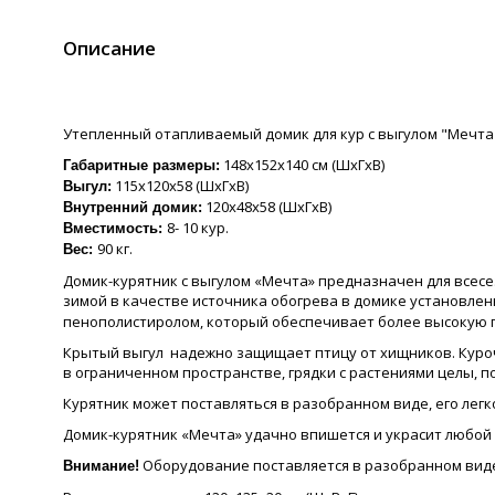
Описание
Утепленный отапливаемый домик для кур с выгулом "Мечта"
148х152х140 см (ШхГхВ)
Габаритные размеры:
115х120х58 (ШхГхВ)
Выгул:
120х48х58 (ШхГхВ)
Внутренний домик:
8- 10 кур.
Вместимость:
90 кг.
Вес:
Домик-курятник с выгулом «Мечта» предназначен для всесе
зимой в качестве источника обогрева в домике установлен
пенополистиролом, который обеспечивает более высокую п
Крытый выгул надежно защищает птицу от хищников. Куроч
в ограниченном пространстве, грядки с растениями целы, по
Курятник может поставляться в разобранном виде, его лег
Домик-курятник «Мечта» удачно впишется и украсит любой
Оборудование поставляется в разобранном виде
Внимание!