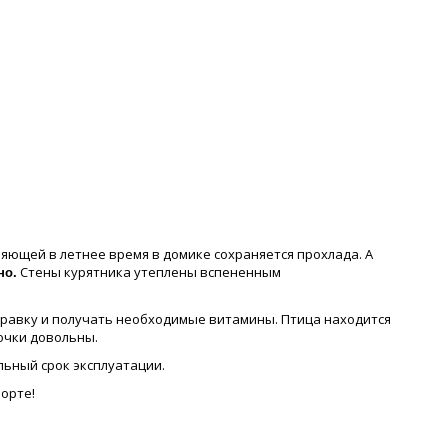
яющей в летнее время в домике сохраняется прохлада. А
Стены курятника утеплены вспененным
но.
травку и получать необходимые витамины. Птица находится
рочки довольны.
льный срок эксплуатации.
орте!