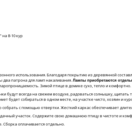
 на 8-10 кур
зонного использования. Благодаря покрытию из деревянной составл
ы два патрона для ламп накаливания.
Лампы приобретаются отдель
аропроницаемость. Зимой птице в домике сухо, тепло и комфортно.
ки будут всегда на свежем воздухе, радоваться солнышку, щипать 
мет будет собираться в одном месте, на участке чисто, хозяин и ку
ко собрать с помощью отвертки. Жесткий каркас обеспечивает длите
 дачный участок. Содержите свою домашнюю птицу в чистоте и комф
. Сборка оплачивается отдельно.