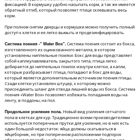
фиксацией. В кормушку удобно насыпать корм, а так же имеется
обратный отгиб, который позволяет птице склевывать весь
корм.
При полном снятии дверцы и кормушки можно получить полный
доступ к клетке и ее легко вымыть и продезинфицировать.
Система поения состоит из бокса,
Система поения -" Water Box".
изготовленного из оцинкованного металла, в котором
установлены ниппельные поилки. Бокс для воды представляет
собой каплеулавливатель закрытого типа, птица легко
добирается до ниппельных поилок изнутри клетки, а капли,
которые разбрасывает птица, попадают в бокс для воды,
который является дополнительным источником поения птицы.
Сзади клетки установлен штуцер, к которому можно
присоединить шланг для отвода лишней воды из бокса. Система
поения «Water Box» позволяет избежать попадания воды на
ленту, в поддоны, на пол.
Новый вид усиления сетчатого
Продольное усиление пола.
пола в клетках для кур. Традиционно всеми производителями
используется поперечные прутки для усиления, но в них есть
один большой недостаток: яйца должны скатываться в
яйцеборник, но при поперечном расположении подпорок