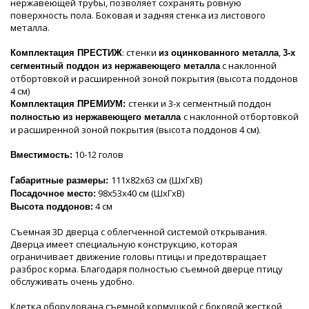
нержавеющей трубы, позволяет сохранять ровную
поверхность пола. Боковая и задняя стенка из листового
металла.
: стенки
,
Комплектация ПРЕСТИЖ
из оцинкованного металла
3-х
с наклонной
сегментный поддон из нержавеющего металла
отбортовкой и расширенной зоной покрытия (высота поддонов
4 см)
стенки и 3-х сегментный поддон
Комплектация ПРЕМИУМ:
с наклонной отбортовкой
полностью из нержавеющего металла
и расширенной зоной покрытия (высота поддонов 4 см).
10-12 голов
Вместимость:
111х82х63 см (ШхГхВ)
Габаритные размеры:
98х53х40 см (ШхГхВ)
Посадочное место:
4 см
Высота поддонов:
Съемная 3D дверца с облегченной системой открывания.
Дверца имеет специальную конструкцию, которая
ограничивает движение головы птицы и предотвращает
разброс корма. Благодаря полностью съемной дверце птицу
обслуживать очень удобно.
Клетка оборудована съемной кормушкой с боковой жесткой