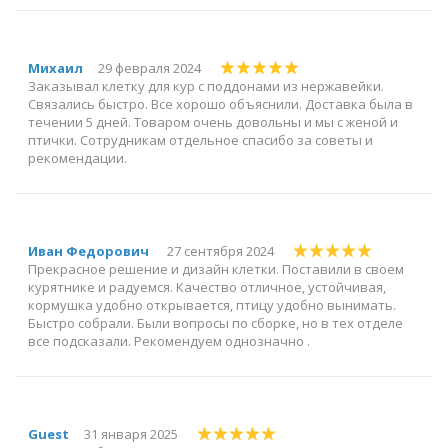
Михаил
29 февраля 2024
Заказывал клетку для кур с поддонами из нержавейки.
Связались быстро. Все хорошо объяснили. Доставка была в
течении 5 дней. Товаром очень довольны и мы с женой и
птички. Сотрудникам отдельное спасибо за советы и
рекомендации.
Иван Федорович
27 сентября 2024
Прекрасное решение и дизайн клетки. Поставили в своем
курятнике и радуемся. Качество отличное, устойчивая,
кормушка удобно открывается, птицу удобно вынимать.
Быстро собрали. Были вопросы по сборке, но в тех отделе
все подсказали. Рекомендуем однозначно .
Guest
31 января 2025