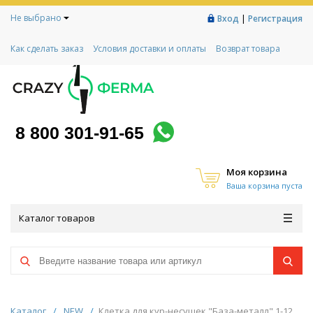
Не выбрано
|
Вход
Регистрация
Как сделать заказ
Условия доставки и оплаты
Возврат товара
Гарантии
Контакты
Реквизиты
Рассрочка
Социальный контракт
Любимая ферма
Акции!
8 800 301-91-65
Моя корзина
Ваша корзина пуста
Каталог товаров
Каталог
/
NEW
/
Клетка для кур-несушек "База-металл" 1-12