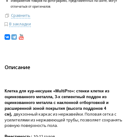
Изображения товаров на фотографиях, представленных на сайте, могут
отличаться от оригиналов.
Сравнить
В закладки
Описание
Клетка для кур-несушек «MultiPro»: стенки клетки из
оцинкованного металла,
3-х сегментный поддон из
оцинкованного металла с наклонной отбортовкой и
расширенной зоной покрытия (высота поддонов 4
двухзонный каркас из нержавейки. Половая сетка с
см),
усилителями из нержавеющей трубы, позволяет сохранять
ровную поверхность пола.
10-12 голов
Вместимость: