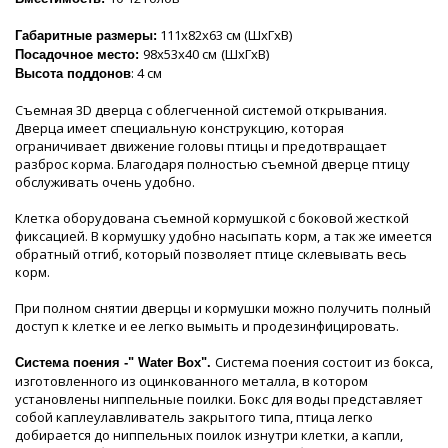
111х82х63 см (ШхГхВ)
Габаритные размеры:
98х53х40 см
(ШхГхВ)
Посадочное место:
: 4 см
Высота поддонов
Съемная 3D дверца с облегченной системой открывания.
Дверца имеет специальную конструкцию, которая
ограничивает движение головы птицы и предотвращает
разброс корма. Благодаря полностью съемной дверце птицу
обслуживать очень удобно.
Клетка оборудована съемной кормушкой с боковой жесткой
фиксацией. В кормушку удобно насыпать корм, а так же имеется
обратный отгиб, который позволяет птице склевывать весь
корм.
При полном снятии дверцы и кормушки можно получить полный
доступ к клетке и ее легко вымыть и продезинфицировать.
Система поения состоит из бокса,
Система поения -" Water Box".
изготовленного из оцинкованного металла, в котором
установлены ниппельные поилки. Бокс для воды представляет
собой каплеулавливатель закрытого типа, птица легко
добирается до ниппельных поилок изнутри клетки, а капли,