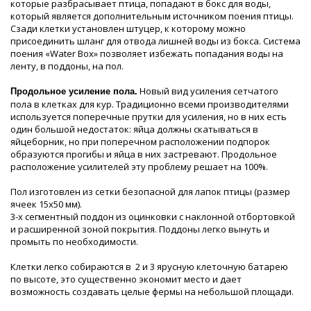
которые разбрасывает птица, попадают в бокс для воды,
который является дополнительным источником поения птицы.
Сзади клетки установлен штуцер, к которому можно
присоединить шланг для отвода лишней воды из бокса. Система
поения «Water Box» позволяет избежать попадания воды на
ленту, в поддоны, на пол.
Новый вид усиления сетчатого
Продольное усиление пола.
пола в клетках для кур. Традиционно всеми производителями
используется поперечные прутки для усиления, но в них есть
один большой недостаток: яйца должны скатываться в
яйцеборник, но при поперечном расположении подпорок
образуются прогибы и яйца в них застревают. Продольное
расположение усилителей эту проблему решает на 100%.
Пол изготовлен из сетки безопасной для лапок птицы (размер
ячеек 15х50 мм).
3-х сегментный поддон из оцинковки с наклонной отбортовкой
и расширенной зоной покрытия. Поддоны легко вынуть и
промыть по необходимости.
Клетки легко собираются в 2 и 3 ярусную клеточную батарею
по высоте, это существенно экономит место и дает
возможность создавать целые фермы на небольшой площади.